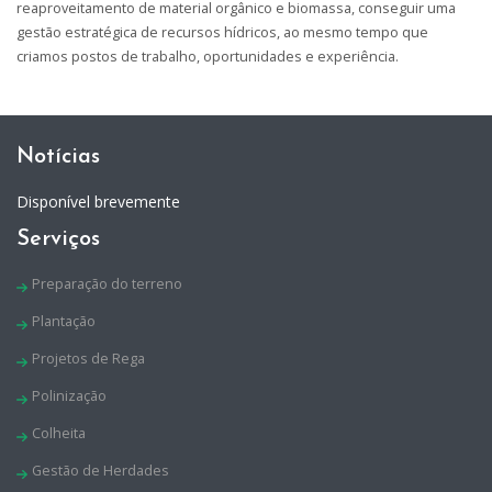
reaproveitamento de material orgânico e biomassa, conseguir uma
gestão estratégica de recursos hídricos, ao mesmo tempo que
criamos postos de trabalho, oportunidades e experiência.
Notícias
Disponível brevemente
Serviços
Preparação do terreno
Plantação
Projetos de Rega
Polinização
Colheita
Gestão de Herdades