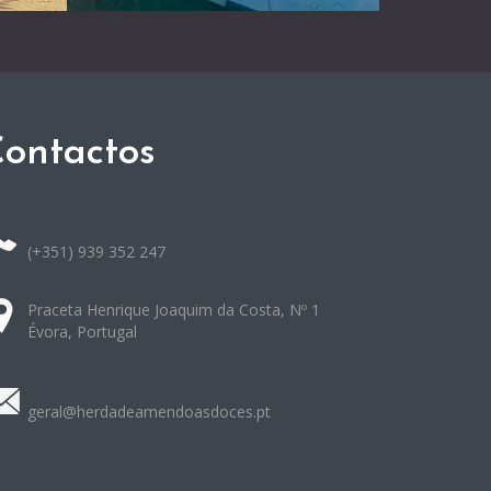
ontactos
(+351) 939 352 247
Praceta Henrique Joaquim da Costa, Nº 1
Évora, Portugal
geral@herdadeamendoasdoces.pt