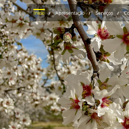
Início
Apresentação
Serviços
Co
/
/
/